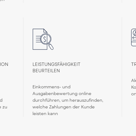
ION
LEISTUNGSFÄHIGKEIT
T
BEURTEILEN
Ak
Einkommens- und
K
Ausgabenbewertung online
on
nd
durchführen, um herauszufinden,
e zu
welche Zahlungen der Kunde
leisten kann