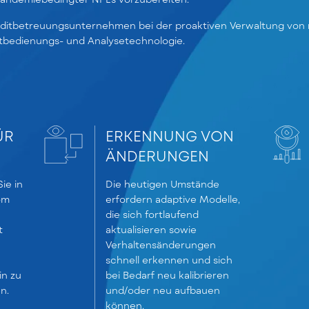
itbetreuungsunternehmen bei der proaktiven Verwaltung von 
elbstbedienungs- und Analysetechnologie.
ÜR
ERKENNUNG VON
ÄNDERUNGEN
ie in
Die heutigen Umstände
om
erfordern adaptive Modelle,
die sich fortlaufend
t
aktualisieren sowie
Verhaltensänderungen
schnell erkennen und sich
in zu
bei Bedarf neu kalibrieren
n.
und/oder neu aufbauen
können.