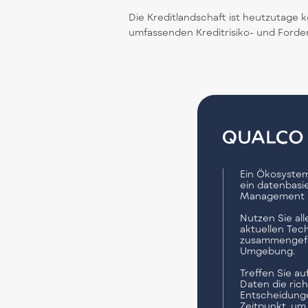
Die Kreditlandschaft ist heutzutage 
umfassenden Kreditrisiko- und For
Ein Ökosyste
ein datenbasi
Management
Nutzen Sie al
aktuellen Tec
zusammengefüh
Umgebung.
Treffen Sie a
Daten die ric
Entscheidung
Zeitpunkt, um