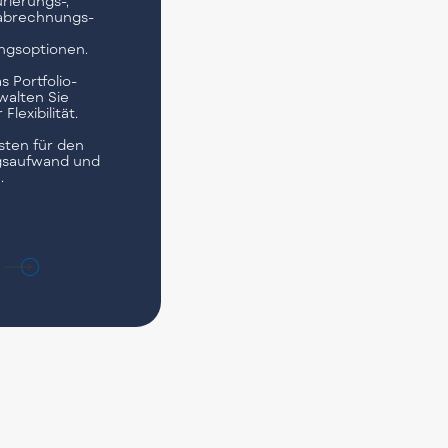
rierungs-,
sabrechnungs-
ngsoptionen.
 Portfolio-
walten Sie
lexibilität.
sten für den
gsaufwand und
.