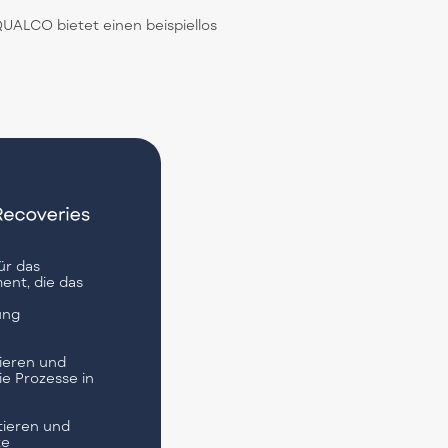
UALCO bietet einen beispiellos
ür das
nt, die das
ung
ieren und
ie Prozesse in
tieren und
te