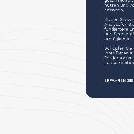
gesammelte D
nutzen und vo
erlangen.
Stellen Sie ve
Analysefunkti
fundiertere E
und Segmenti
ermöglichen.
Schöpfen Sie d
Ihrer Daten a
Forderungsma
auszuarbeiten
ERFAHREN SI