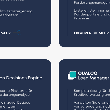
Forderungsmanagem
Erstellen Sie innerhal
tivitätssteigerung
Kundenportale und di
earbeitern
Prozesse.
E MEHR
ERFAHREN SIE MEHR
starke Plattform für
Komplettlösung für d
orderungsanalyse
Kreditverwaltung un
 ein zuverlässiges
Verwalten Sie ordn
ment, um
verlaufende und not