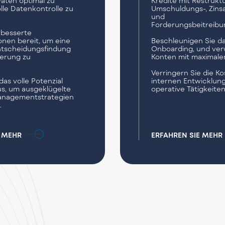
aten optimal zu
Kredite mit Restruktu
lle Datenkontrolle zu
Umschuldungs-, Zin
und
Forderungsbeitreibu
rbesserte
onen bereit, um eine
Beschleunigen Sie das
ntscheidungsfindung
Onboarding, und ver
erung zu
Konten mit maximaler F
Verringern Sie die Ko
as volle Potenzial
internen Entwicklun
us, um ausgeklügelte
operative Tätigkeiten
nagementstrategien
.
E MEHR
ERFAHREN SIE MEHR