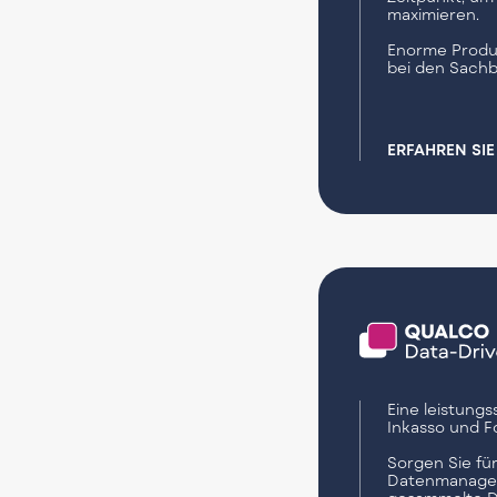
maximieren.
Enorme Produk
bei den Sachb
ERFAHREN SI
Eine leistungs
Inkasso und F
Sorgen Sie für
Datenmanage