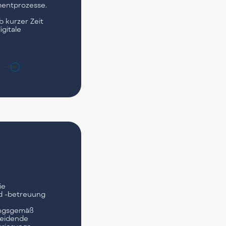
entprozesse.
b kurzer Zeit
gitale
ie
d -betreuung
ungsgemäß
leidende