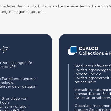
komplexer denn je, doch die modellgetriebene Technologie von Q
derungsmanagementansatz.
m von Lösungen für
Modulare Software f
ertes NPE-
Forderungsmanageme
Inkasso und die
Forderungsbearbeit
le Funktionen unserer
rationalisiert
hnologie,
rt in einer einzigen
Verwalten, automatis
standardisieren Sie d
Ihrem Unternehmen.
uf Grundlage von
htigen
Gestalten, implemen
en zum richtigen
steuern Sie optimier
 so den ROI zu