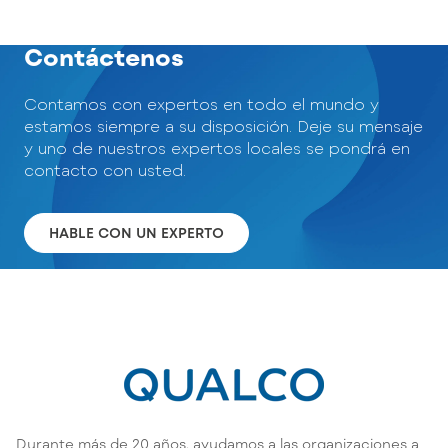
Contáctenos
Contamos con expertos en todo el mundo y
estamos siempre a su disposición. Deje su mensaje
y uno de nuestros expertos locales se pondrá en
contacto con usted.
HABLE CON UN EXPERTO
Durante más de 20 años, ayudamos a las organizaciones a