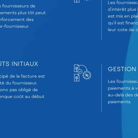
Les fournisse
s fournisseurs de
d’intérêt plus
iements plus tôt peut
est mis en pla
enforcement des
qu’il est finan
r-fournisseur.
leur cote de c
TS INITIAUX
GESTION 
ipé de la facture est
Les fournisseu
ité du fournisseur,
paiements à v
donc pas obligé de
au-delà des dé
conque coût au début
paiements.