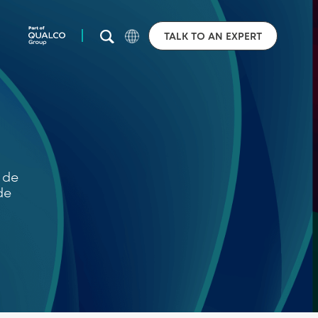
TALK TO AN EXPERT
 de
de