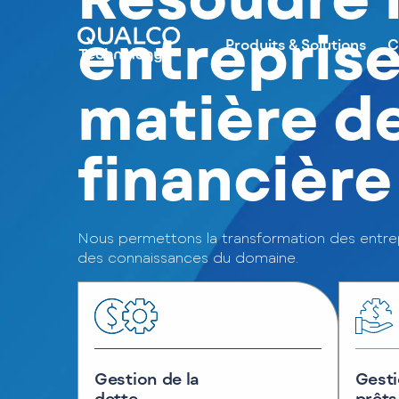
entreprise
Produits & Solutions
C
matière d
financière
Nous permettons la transformation des entrep
des connaissances du domaine.
Gestion de la
Gesti
dette
prêts