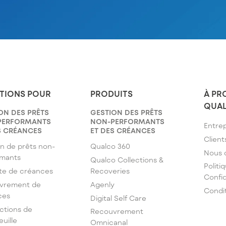
TIONS POUR
PRODUITS
À PR
QUA
ON DES PRÊTS
GESTION DES PRÊTS
PERFORMANTS
NON-PERFORMANTS
Entrep
S CRÉANCES
ET DES CRÉANCES
Client
n de prêts non-
Qualco 360
Nous 
rmants
Qualco Collections &
Politi
te de créances
Recoveries
Confid
vrement de
Agenly
Condi
ces
Digital Self Care
ctions de
Recouvrement
euille
Omnicanal