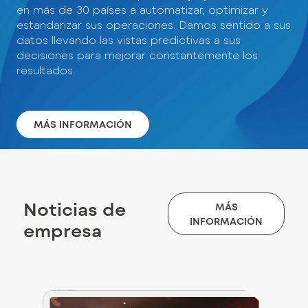
en más de 30 países a automatizar, optimizar y
estandarizar sus operaciones. Damos sentido a sus
datos llevando las vistas predictivas a sus
decisiones para mejorar constantemente los
resultados.
MÁS INFORMACIÓN
Noticias de
MÁS
INFORMACIÓN
empresa